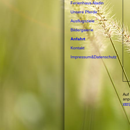
Ferienhaus Aladin
Unsere Pferde
Ausflugsziele
Bildergalerie
Anfahrt
Kontakt
Impressum&Datenschutz
Auf
anp
ver